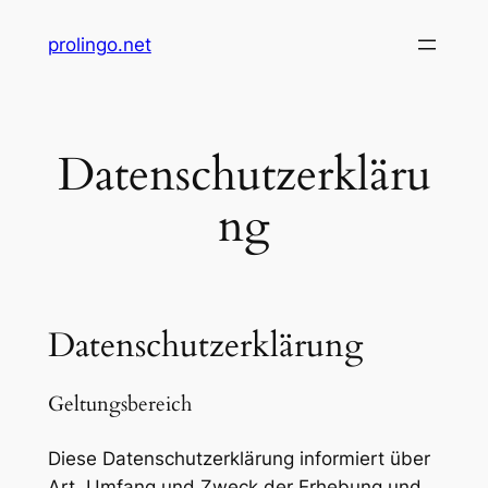
Zum
prolingo.net
Inhalt
springen
Datenschutzerkläru
ng
Datenschutzerklärung
Geltungsbereich
Diese Datenschutzerklärung informiert über
Art, Umfang und Zweck der Erhebung und