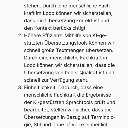
ste­hen. Durch ei­ne mensch­li­che Fach­
kraft im Loop kön­nen wir si­cher­stel­len,
dass die Über­set­zung kor­rekt ist und
den Kon­text be­rück­sich­tigt.
Hö­he­re Ef­fi­zi­enz: Mit­hil­fe von KI-ge­
stütz­ten Über­set­zungs­tools kön­nen wir
schnell gro­ße Text­men­gen über­set­zen.
Durch ei­ne mensch­li­che Fach­kraft im
Loop kön­nen wir si­cher­stel­len, dass die
Über­set­zung von ho­her Qua­li­tät ist und
schnell zur Ver­fü­gung steht.
Ein­heit­lich­keit: Da­durch, dass ei­ne
mensch­li­che Fach­kraft die Er­geb­nis­se
der KI-ge­stütz­ten Sprach­t­ools prüft und
be­ar­bei­tet, stel­len wir si­cher, dass die
Über­set­zun­gen in Be­zug auf Ter­mi­no­lo­
gie, Stil und To­ne of Voice ein­heit­lich