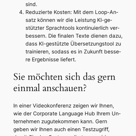
sind.
Re­du­zier­te Kos­ten: Mit dem Loop-An­
satz kön­nen wir die Leis­tung KI-ge­
stütz­ter Sprach­t­ools kon­ti­nu­ier­lich ver­
bes­sern. Die fi­na­len Tex­te die­nen da­zu,
dass KI-ge­stütz­te Über­set­zungs­tool zu
trai­nie­ren, so­dass es in Zu­kunft bes­se­
re Er­geb­nis­se lie­fert.
Sie möchten sich das gern
einmal anschauen?
In ein­er Videokon­ferenz zeigen wir Ih­nen,
wie der Cor­po­rate Lan­guage Hub Ihrem Un­
ternehmen zugutekom­men kann. Gern
geben wir Ih­nen auch einen Testzu­griff,