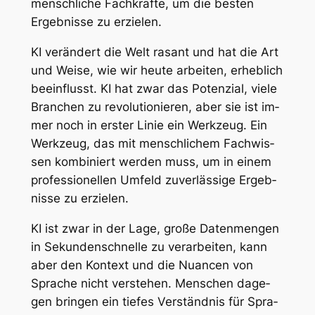
menschliche Fachkräfte, um die besten
Ergebnisse zu erzielen.
KI ver­än­dert die Welt ra­sant und hat die Art
und Wei­se, wie wir heu­te ar­bei­ten, er­heb­lich
be­ein­flusst. KI hat zwar das Po­ten­zi­al, vie­le
Bran­chen zu re­vo­lu­tio­nie­ren, aber sie ist im­
mer noch in ers­ter Li­nie ein Werk­zeug. Ein
Werk­zeug, das mit mensch­li­chem Fach­wis­
sen kom­bi­niert wer­den muss, um in ei­nem
pro­fes­sio­nel­len Um­feld zu­ver­läs­si­ge Er­geb­
nis­se zu er­zie­len.
KI ist zwar in der La­ge, gro­ße Da­ten­men­gen
in Se­kun­den­schnel­le zu ver­ar­bei­ten, kann
aber den Kon­text und die Nu­an­cen von
Spra­che nicht ver­ste­hen. Men­schen da­ge­
gen brin­gen ein tie­fes Ver­ständ­nis für Spra­