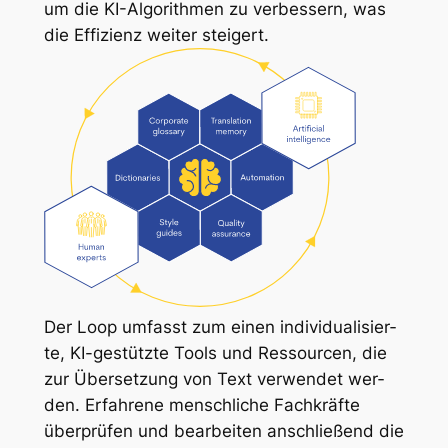
um die KI-Al­go­rith­men zu ver­bes­sern, was
die Ef­fi­zi­enz wei­ter stei­gert.
Der Loop um­fasst zum ei­nen in­di­vi­dua­li­sier­
te, KI-ge­stütz­te Tools und Res­sour­cen, die
zur Über­set­zung von Text ver­wen­det wer­
den. Er­fah­re­ne mensch­li­che Fach­kräf­te
über­prü­fen und be­ar­bei­ten an­schlie­ßend die