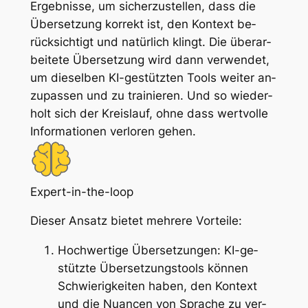
Er­geb­nis­se, um si­cher­zu­stel­len, dass die
Über­set­zung kor­rekt ist, den Kon­text be­
rück­sich­tigt und na­tür­lich klingt. Die über­ar­
bei­te­te Über­set­zung wird dann ver­wen­det,
um die­sel­ben KI-ge­stütz­ten Tools wei­ter an­
zu­pas­sen und zu trai­nie­ren. Und so wie­der­
holt sich der Kreis­lauf, oh­ne dass wert­vol­le
In­for­ma­tio­nen ver­lo­ren ge­hen.
Expert-in-the-loop
Die­ser An­satz bie­tet meh­re­re Vor­tei­le:
Hoch­wer­ti­ge Über­set­zun­gen: KI-ge­
stütz­te Über­set­zungs­tools kön­nen
Schwie­rig­kei­ten ha­ben, den Kon­text
und die Nu­an­cen von Spra­che zu ver­