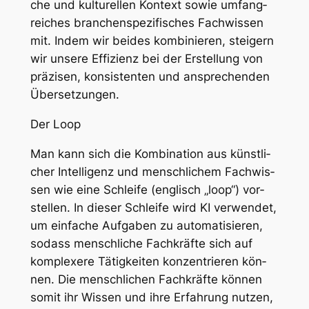
che und kul­tu­rel­len Kon­text so­wie um­fang­
rei­ches bran­chen­spe­zi­fi­sches Fach­wis­sen
mit. In­dem wir bei­des kom­bi­nie­ren, stei­gern
wir un­se­re Ef­fi­zi­enz bei der Er­stel­lung von
prä­zi­sen, kon­sis­ten­ten und an­spre­chen­den
Über­set­zun­gen.
Der Loop
Man kann sich die Kom­bi­na­ti­on aus künst­li­
cher In­tel­li­genz und mensch­li­chem Fach­wis­
sen wie ei­ne Schlei­fe (eng­lisch „loop“) vor­
stel­len. In die­ser Schlei­fe wird KI ver­wen­det,
um ein­fa­che Auf­ga­ben zu au­to­ma­ti­sie­ren,
so­dass mensch­li­che Fach­kräf­te sich auf
kom­ple­xe­re Tä­tig­kei­ten kon­zen­trie­ren kön­
nen. Die mensch­li­chen Fach­kräf­te kön­nen
so­mit ihr Wis­sen und ih­re Er­fah­rung nut­zen,