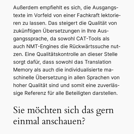
Au­ßer­dem emp­fiehlt es sich, die Aus­gangs­
tex­te im Vor­feld von ei­ner Fach­kraft lek­t­o­rie­
ren zu las­sen. Das stei­gert die Qua­li­tät von
zu­künf­ti­gen Über­set­zun­gen in Ih­re Aus­
gangs­spra­che, da so­wohl CAT-Tools als
auch NMT-En­gi­nes die Rück­wärts­su­che nut­
zen. Ei­ne Qua­li­täts­kon­trol­le an die­ser Stel­le
sorgt da­für, dass so­wohl das Trans­la­ti­on
Me­mo­ry als auch die in­di­vi­dua­li­sier­te ma­
schi­nel­le Über­set­zung in al­len Spra­chen von
ho­her Qua­li­tät sind und so­mit ei­ne zu­ver­läs­
si­ge Re­fe­renz für al­le Be­tei­lig­ten dar­stel­len.
Sie möchten sich das gern
einmal anschauen?