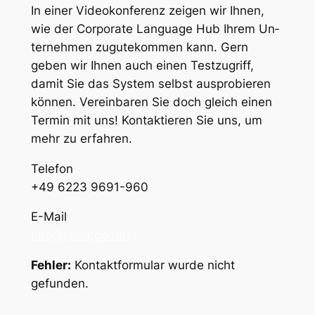
In ein­er Videokon­ferenz zeigen wir Ih­nen,
wie der Cor­po­rate Lan­guage Hub Ihrem Un­
ternehmen zugutekom­men kann. Gern
geben wir Ih­nen auch einen Testzu­griff,
damit Sie das Sys­tem selb­st aus­pro­bieren
kön­nen. Vere­in­baren Sie doch gle­ich einen
Ter­min mit uns! Kon­tak­tieren Sie uns, um
mehr zu er­fahren.
Telefon
+49 6223 9691-960
E-Mail
info@prolingo.net
Fehler:
Kontaktformular wurde nicht
gefunden.