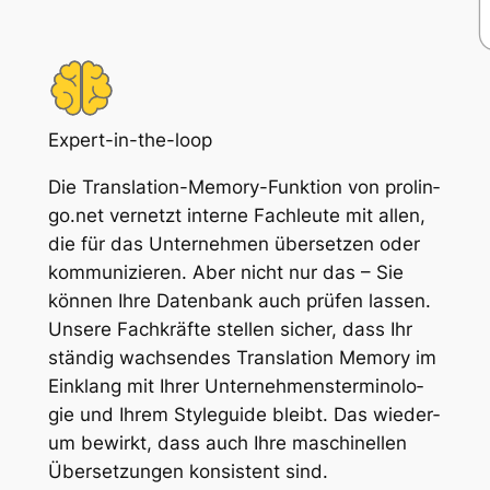
Expert-in-the-loop
Die Trans­la­ti­on-Me­mo­ry-Funk­ti­on von pro­lin­
go.net ver­netzt in­ter­ne Fach­leu­te mit al­len,
die für das Un­ter­neh­men über­set­zen oder
kom­mu­ni­zie­ren. Aber nicht nur das – Sie
kön­nen Ih­re Da­ten­bank auch prü­fen las­sen.
Un­se­re Fach­kräf­te stel­len si­cher, dass Ihr
stän­dig wach­sen­des Trans­la­ti­on Me­mo­ry im
Ein­klang mit Ih­rer Un­ter­neh­mens­ter­mi­no­lo­
gie und Ih­rem Sty­le­gui­de bleibt. Das wie­der­
um be­wirkt, dass auch Ih­re ma­schi­nel­len
Über­set­zun­gen kon­sis­tent sind.