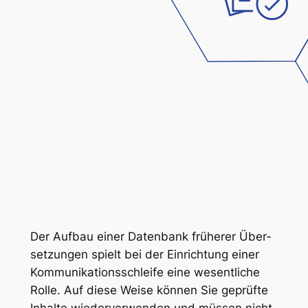
Der Auf­bau ei­ner Da­ten­bank frü­he­rer Über­
set­zun­gen spielt bei der Ein­rich­tung ei­ner
Kom­mu­ni­ka­ti­ons­schlei­fe ei­ne we­sent­li­che
Rol­le. Auf die­se Wei­se kön­nen Sie ge­prüf­te