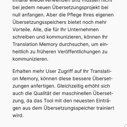
In­hal­te wie­der­ver­wen­den und müs­sen nicht
bei je­dem neu­en Über­set­zungs­pro­jekt bei
null an­fan­gen. Aber die Pfle­ge Ih­res ei­ge­nen
Über­set­zungs­spei­chers bie­tet noch mehr
Vor­tei­le. Al­le, die für Ihr Un­ter­neh­men
schrei­ben und kom­mu­ni­zie­ren, kön­nen Ihr
Trans­la­ti­on Me­mo­ry durch­su­chen, um ein­
heit­lich zu frü­he­ren Ver­öf­fent­li­chun­gen zu
kom­mu­ni­zie­ren.
Er­hal­ten mehr User Zu­griff auf Ihr Trans­la­ti­
on Me­mo­ry, kön­nen die­se bes­se­re Über­set­
zun­gen an­fer­ti­gen. Gleich­zei­tig er­höht sich
auch die Qua­li­tät der ma­schi­nel­len Über­set­
zung, da das Tool mit den neu­es­ten Ein­trä­
gen aus dem Über­set­zungs­spei­cher trai­niert
wird.